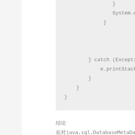
                }

                System.o
             }

        } catch (Excepti
            e.printStack
        }

    }

结论
在对
java.sql.DatabaseMetaD