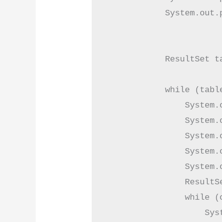
            System.out.
            ResultSet t
            while (table
                System.
                System.
                System.
                System.
                System.o
                ResultS
                while (c
                    Sys