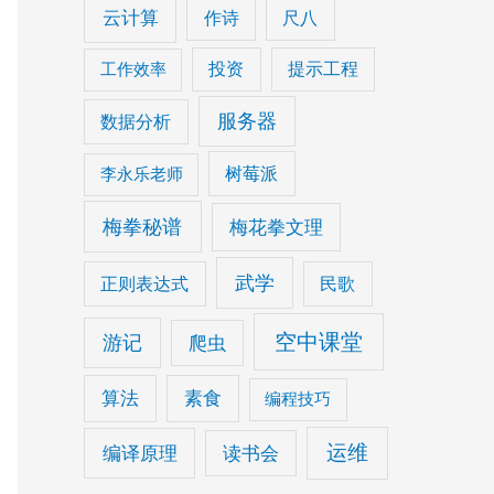
云计算
作诗
尺八
rVersion());

工作效率
投资
提示工程
服务器
数据分析
ull, null);

李永乐老师
树莓派
梅拳秘谱
梅花拳文理
able_NAME"));

ABLE_TYPE"));

武学
正则表达式
民歌
"TABLE_SCHEM"));

("TABLE_CAT"));

空中课堂
游记
爬虫
算法
素食
编程技巧
null, tables.getString("Table_NAME"), null);

运维
编译原理
读书会
"));
