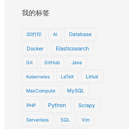
我的标签
Database
3D打印
AI
Elasticsearch
Docker
Java
Git
GitHub
://localhost:3306/leetcode", "root", "root");

Linux
Kubernetes
LaTeX
MySQL
MaxCompute
Python
Scrapy
PHP
SQL
Serverless
Vim
me());
