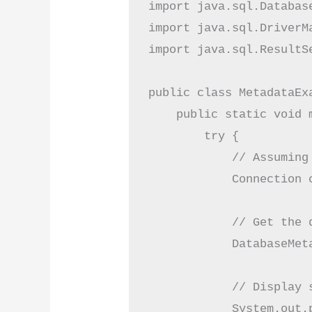
import java.sql.Database
import java.sql.DriverMa
import java.sql.ResultSe
public class MetadataExa
    public static void m
        try {

            // Assuming
            Connection 
            // Get the d
            DatabaseMet
            // Display s
            System.out.