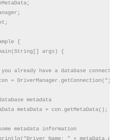
MetaData;

nager;

t;

mple {

ain(String[] args) {

 you already have a database connection (con)

con = DriverManager.getConnection("jdbc:mysql
atabase metadata

aData metaData = con.getMetaData();

ome metadata information

println("Driver Name: " + metaData.getDriverNa