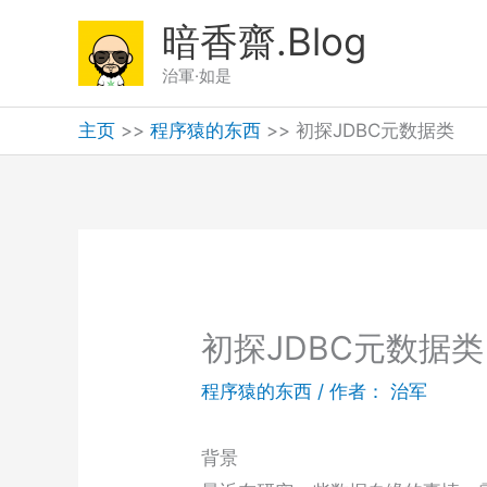
跳
暗香齋.Blog
至
治軍·如是
内
容
主页
>>
程序猿的东西
>>
初探JDBC元数据类
初探JDBC元数据类
程序猿的东西
/ 作者：
治军
背景