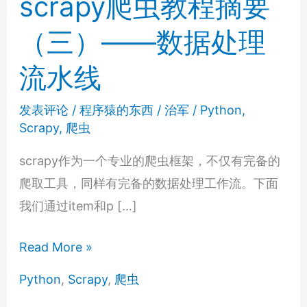
scrapy爬虫教程摘要
（三）——数据处理
流水线
发表评论
/
程序猿的东西
/
治军
/
Python
,
Scrapy
,
爬虫
scrapy作为一个专业的爬虫框架，不仅有完备的
爬取工具，同样有完备的数据处理工作流。下面
我们通过item和p […]
scrapy
Read More »
爬
Python
,
Scrapy
,
爬虫
虫