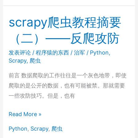
教
程
scrapy爬虫教程摘要
摘
（二）——反爬攻防
要
（三）
发表评论
/
程序猿的东西
/
治军
/
Python
,
——
Scrapy
,
爬虫
数
据
前言 数据爬取的工作往往是一个灰色地带，即使
处
爬取的是公开的数据，也有可能被禁。那就需要
理
一些攻防技巧。但是，也有
流
scrapy
Read More »
水
爬
线
Python
,
Scrapy
,
爬虫
虫