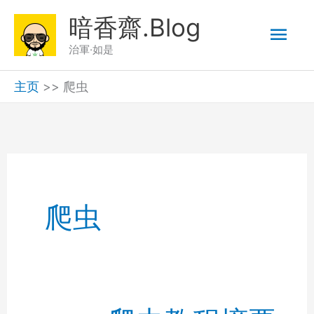
跳
暗香齋.Blog
主
至
治軍·如是
内
菜
容
主页
>>
爬虫
单
爬虫