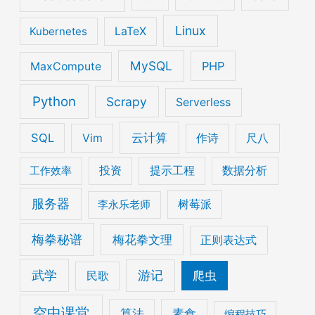
Linux
Kubernetes
LaTeX
MySQL
PHP
MaxCompute
Python
Scrapy
Serverless
云计算
SQL
Vim
作诗
尺八
工作效率
投资
提示工程
数据分析
服务器
李永乐老师
树莓派
梅拳秘谱
梅花拳文理
正则表达式
武学
游记
爬虫
民歌
空中课堂
算法
素食
编程技巧