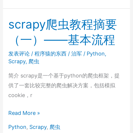
教
程
scrapy爬虫教程摘要
摘
（一）——基本流程
要
（二）
发表评论
/
程序猿的东西
/
治军
/
Python
,
——
Scrapy
,
爬虫
反
爬
简介 scrapy是一个基于python的爬虫框架，提
攻
供了一套比较完整的爬虫解决方案，包括模拟
防
cookie，r
scrapy
Read More »
爬
Python
,
Scrapy
,
爬虫
虫