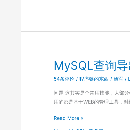
方
式
和
API
分
页
的
MySQL查询导
优
化
54条评论
/
程序猿的东西
/
治军
/
问题 这其实是个常用技能，大部分
用的都是基于WEB的管理工具，对
MySQL
Read More »
查