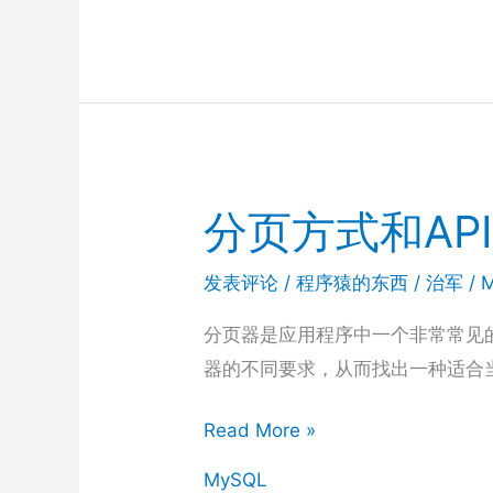
索
引
和
中
文
场
分页方式和AP
景
的
发表评论
/
程序猿的东西
/
治军
/
应
用
分页器是应用程序中一个非常常见的
器的不同要求，从而找出一种适合
分
Read More »
页
MySQL