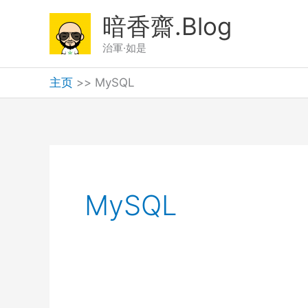
跳
暗香齋.Blog
至
治軍·如是
内
容
主页
>>
MySQL
MySQL