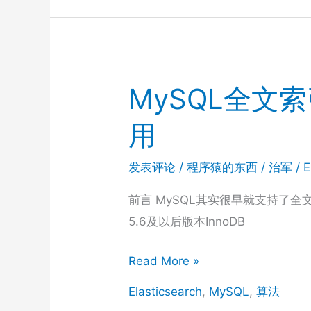
列
MySQL全文
用
发表评论
/
程序猿的东西
/
治军
/
E
前言 MySQL其实很早就支持了全文
5.6及以后版本InnoDB
MySQL
Read More »
全
Elasticsearch
,
MySQL
,
算法
文