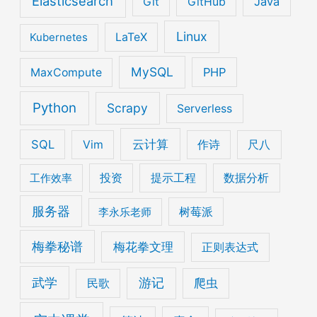
Elasticsearch
Java
Git
GitHub
Linux
Kubernetes
LaTeX
MySQL
PHP
MaxCompute
Python
Scrapy
Serverless
云计算
SQL
Vim
作诗
尺八
工作效率
投资
提示工程
数据分析
服务器
李永乐老师
树莓派
梅拳秘谱
梅花拳文理
正则表达式
武学
游记
爬虫
民歌