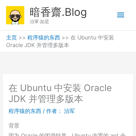
跳
暗香齋.Blog
主
至
治軍·如是
内
菜
容
主页
>>
程序猿的东西
>>
在 Ubuntu 中安装
Oracle JDK 并管理多版本
单
在 Ubuntu 中安装 Oracle
JDK 并管理多版本
程序猿的东西
/ 作者：
治军
背景
因为 Oracle 的闭源特质，Ubuntu 内置的 apt 仓