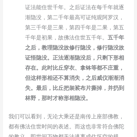
证法能住世千年。之后证法在每千年就逐
渐隐没，第二千年最高可证纯观阿罗汉，
第三千年是三果，第四千年是二果，第五
千年是初果，故佛法住世五千年。
五千年
之后，教理隐没故修行隐没，修行隐没故
证悟隐没。正法逐渐隐没后，只剩下形相
存在。此时比丘穿衣、拿钵等都不庄重，
但这样形相还不算消失，之后威仪渐渐消
失。最后，比丘把袈裟布片撕掉，并扔到
林野，那时才称形相隐没。
我们可以看到，无论大乘还是南传上座部佛教，
都有佛法住世时间的表述。而这也非常符合佛陀
的教义，即世间万物都无法逃离成住坏空的规