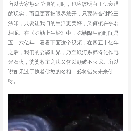
所以大家热衷学佛的同时，也应该明白正法衰退
的现实，而且更要把眼界放开，只要符合佛陀三
法印，只要让我们的生活更美好，又何须在乎名
相呢。在《弥勒上生经》中，弥勒降生的时间是
五十六亿年，看看下面这个视频，在四五十亿年
之后，我们的娑婆世界，乃至银河系都将化作电
光石火，娑婆教主之法又何以颠破不灭呢。所以
说如果过于执着佛教的名相，必将错失未来佛
呀。