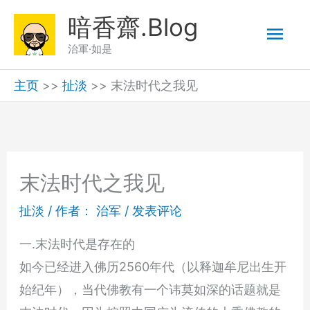
跳
暗香齋.Blog
主
至
治軍·如是
内
菜
容
主页
>>
扯淡
>>
末法时代之我见
单
末法时代之我见
扯淡
/ 作者：
治军
/
发表评论
一.末法时代是存在的
如今已经进入佛历2560年代（以释迦牟尼出生开
始纪年），当代佛教有一个讳莫如深的话题就是