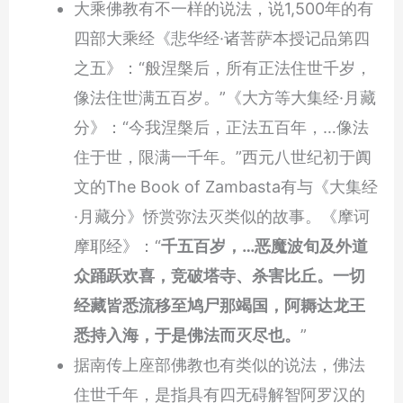
大乘佛教有不一样的说法，说1,500年的有
四部大乘经《悲华经·诸菩萨本授记品第四
之五》：“般涅槃后，所有正法住世千岁，
像法住世满五百岁。”《大方等大集经·月藏
分》：“今我涅槃后，正法五百年，…像法
住于世，限满一千年。”西元八世纪初于阗
文的The Book of Zambasta有与《大集经
·月藏分》㤭赏弥法灭类似的故事。《摩诃
摩耶经》：“
千五百岁，…恶魔波旬及外道
众踊跃欢喜，竞破塔寺、杀害比丘。一切
经藏皆悉流移至鸠尸那竭国，阿耨达龙王
悉持入海，于是佛法而灭尽也。
”
据南传上座部佛教也有类似的说法，佛法
住世千年，是指具有四无碍解智阿罗汉的