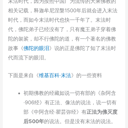
末法时代，因为按照中国广为流传的大乘佛教的
相关记载，释迦牟尼涅槃1500年后就会进入末法
时代，而如今末法时代也快一千年了。末法时
代，佛陀弟子已经没有了，只有魔王弟子穿着佛
陀的袈裟，却不行佛陀的道，有一个著名的佛教
故事《
佛陀的眼泪
》说的正是佛陀了知了末法时
代而流下的眼泪。
下面是来自《
维基百科·末法
》的一些资料
初期佛教的经藏如说一切有部的《杂阿含
·906经》有正法、像法的说法，说一切有
部《中阿含经·瞿昙弥经》有
正法为佛灭度
后500年
的说法。但是没有末法的说法。