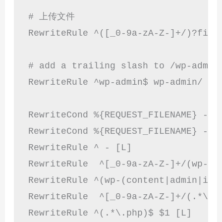
# 上传文件

RewriteRule ^([_0-9a-zA-Z-]+/)?files
# add a trailing slash to /wp-admin

RewriteRule ^wp-admin$ wp-admin/ [R=
RewriteCond %{REQUEST_FILENAME} -f [
RewriteCond %{REQUEST_FILENAME} -d

RewriteRule ^ - [L]

RewriteRule  ^[_0-9a-zA-Z-]+/(wp-(co
RewriteRule ^(wp-(content|admin|incl
RewriteRule  ^[_0-9a-zA-Z-]+/(.*\.ph
RewriteRule ^(.*\.php)$ $1 [L]
