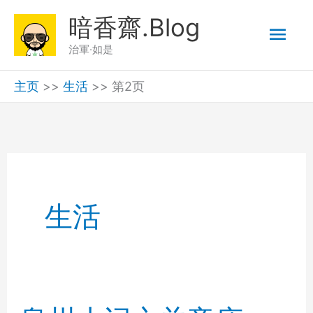
跳
暗香齋.Blog
主
至
治軍·如是
内
菜
容
主页
>>
生活
>>
第2页
单
生活