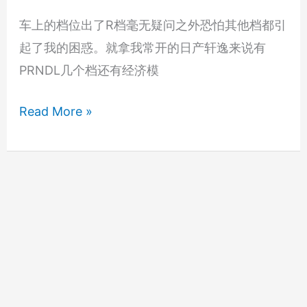
庙
车上的档位出了R档毫无疑问之外恐怕其他档都引
起了我的困惑。就拿我常开的日产轩逸来说有
PRNDL几个档还有经济模
自
Read More »
动
档
汽
车
档
位
研
究