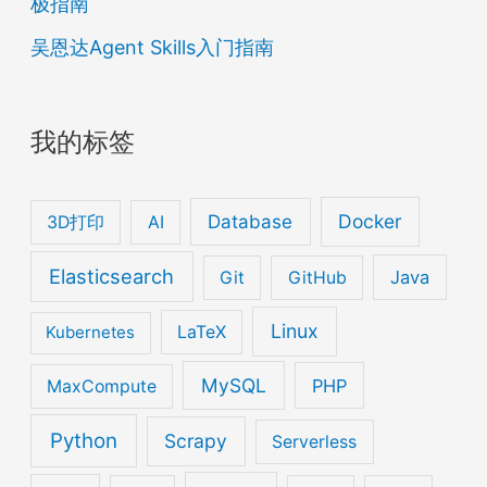
极指南
吴恩达Agent Skills入门指南
我的标签
Database
Docker
3D打印
AI
Elasticsearch
Java
Git
GitHub
Linux
Kubernetes
LaTeX
MySQL
PHP
MaxCompute
Python
Scrapy
Serverless