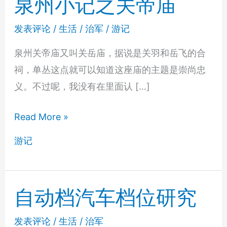
泉州小记之关帝庙
发表评论
/
生活
/
治军
/
游记
泉州关帝庙又叫关岳庙，据说是关羽和岳飞的合
祠，单丛这点就可以知道这座庙的主题是崇尚忠
义。不过呢，我没有在里面认 […]
泉
Read More »
州
游记
小
记
之
自动档汽车档位研究
关
帝
发表评论
/
生活
/
治军