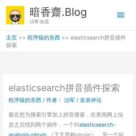
跳
暗香齋.Blog
主
至
治軍·如是
内
菜
容
主页
>>
程序猿的东西
>>
elasticsearch拼音插件
探索
单
elasticsearch拼音插件探索
程序猿的东西
/ 作者：
治军
/
发表评论
最近想为搜索引擎加上拼音搜索，在查阅网上信
息之后找到两个插件，一个叫
elasticsearch-
analysis-pinyin
（下文简称pinyin），另一个叫