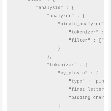
        "analysis" : {

            "analyzer" : {

                "pinyin_analyzer" : 
                    "tokenizer" : "m
                    "filter" : ["sta
                }

            },

            "tokenizer" : {

                "my_pinyin" : {

                    "type" : "pinyin
                    "first_letter" :
                    "padding_char" :
                }
