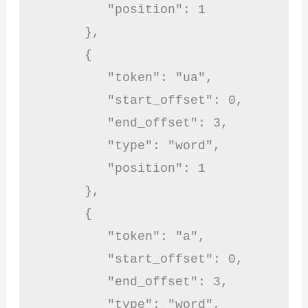
         "position": 1

      },

      {

         "token": "ua",

         "start_offset": 0,

         "end_offset": 3,

         "type": "word",

         "position": 1

      },

      {

         "token": "a",

         "start_offset": 0,

         "end_offset": 3,

         "type": "word",
