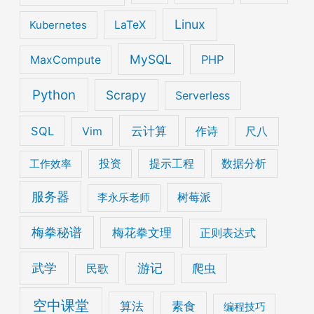
Linux
Kubernetes
LaTeX
MySQL
PHP
MaxCompute
Python
Scrapy
Serverless
云计算
SQL
Vim
作诗
尺八
工作效率
投资
提示工程
数据分析
服务器
李永乐老师
树莓派
梅拳秘谱
梅花拳文理
正则表达式
武学
游记
爬虫
民歌
空中课堂
算法
素食
编程技巧