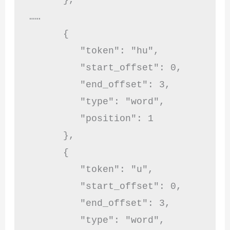
……

      {

         "token": "hu",

         "start_offset": 0,

         "end_offset": 3,

         "type": "word",

         "position": 1

      },

      {

         "token": "u",

         "start_offset": 0,

         "end_offset": 3,

         "type": "word",
