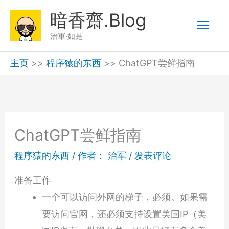
跳
暗香齋.Blog
主
至
治軍·如是
内
菜
容
主页
>>
程序猿的东西
>>
ChatGPT尝鲜指南
单
ChatGPT尝鲜指南
程序猿的东西
/ 作者：
治军
/
发表评论
准备工作
一个可以访问外网的梯子，必须。如果需
要访问官网，还必须支持设置美国IP（美